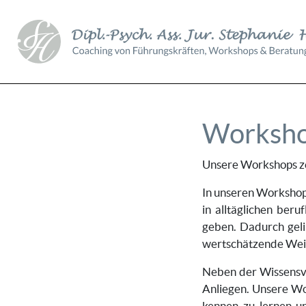
Worksh
Unsere Workshops ze
In unseren Workshop
in alltäglichen ber
geben. Dadurch gelin
wertschätzende Weis
Neben der Wissensve
Anliegen. Unsere Wo
kennen zu lernen u