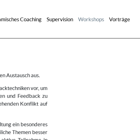
misches Coaching
Supervision
Workshops
Vorträge
en Austausch aus.
acktechniken vor, um
eren und Feedback zu
tehenden Konflikt auf
ltung ein besonderes
nliche Themen besser
aktive Teilnahme in