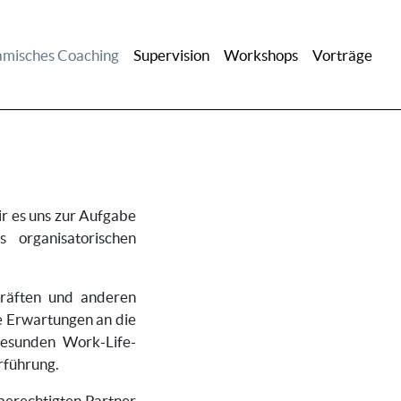
misches Coaching
Supervision
Workshops
Vorträge
ir es uns zur Aufgabe
 organisatorischen
räften und anderen
e Erwartungen an die
gesunden Work-Life-
rführung.
berechtigten Partner