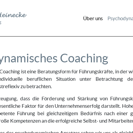
Über uns
Psychodyna
ynamisches Coaching
aching ist eine Beratungsform für Führungskräfte, in der w
dividuelle beruflichen Situation unter Betrachtung des
treflexiv zu betrachten.
zeugung, dass die Förderung und Stärkung von Führungsk
esentliche Faktor für den Unternehmenserfolg darstellt. Hoh
petente Führung bei gleichzeitigem Bedürfnis nach einer 
roße Kompetenzen an die erfolgreiche Selbst- und Mitarbeite
es des psychodynamischen Ansatzes sehen wir uns als gleich