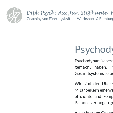
Psychod
Psychodynamisches Co
gemacht haben, in
Gesamtsystems selbs
Wir sind der Über
Mitarbeitern eine w
effiziente und kom
Balance verlangen g
Als erfahrene Coach